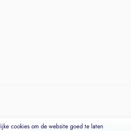
ijke cookies om de website goed te laten
Vacatures
Niches
Werkgevers
Over Ons
Maak een Suc