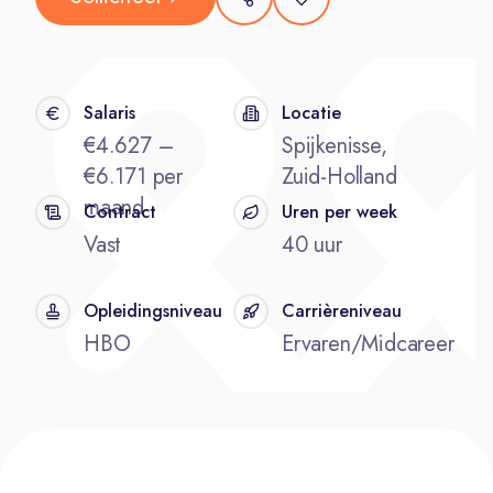
Salaris
Locatie
€4.627 –
Spijkenisse,
€6.171 per
Zuid-Holland
maand
Contract
Uren per week
Vast
40 uur
Opleidingsniveau
Carrièreniveau
HBO
Ervaren/Midcareer