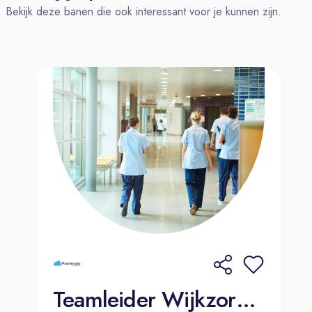
Bekijk deze banen die ook interessant voor je kunnen zijn.
Als gebiedsmanager geef je richting
aan één of enkele CJG-locaties en
teams met uitvoerend professionals.
Je draagt de integrale
verantwoordelijkheid voor jouw
locaties. Dat betekent dat je zorgt
voor een passende personele
bezetting binnen de vastgestelde
begroting, uitvoering geeft aan het
personeelsbeleid en aandacht hebt
voor ontwikkeling, functioneren en
verzuim. Je creëert een veilige en
goed georganiseerde werkomgeving,
waarin facilitaire zaken, veiligheid en
duidelijke overlegstructuren goed zijn
Teamleider Wijkzorg | Den Haag | 32 uur
ingericht.