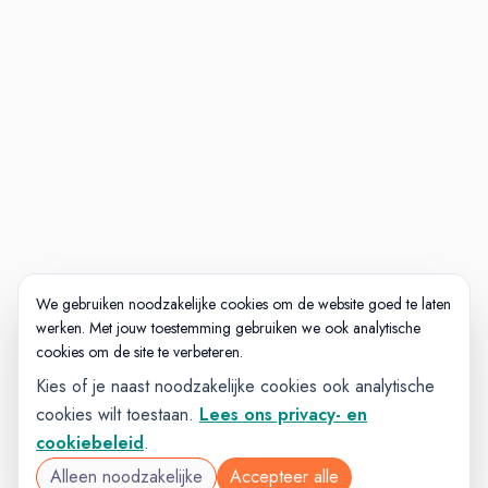
Rijnmond.
Een bruto maandsalaris tussen €
4.627,-- en € € 6.171,-- op basis van
een fulltime dienstverband, ingedeeld
in schaal FWG 60 volgens cao VVT.
Een vaste eindejaarsuitkering en een
goede pensioenregeling.
Veel ruimte voor eigen inbreng,
initiatief en strategische invloed.
We gebruiken noodzakelijke cookies om de website goed te laten
werken. Met jouw toestemming gebruiken we ook analytische
Flexibiliteit in werken en aandacht
cookies om de site te verbeteren.
voor een gezonde werk-privébalans.
Kies of je naast noodzakelijke cookies ook analytische
De technische middelen die je nodig
cookies wilt toestaan.
Lees ons privacy- en
hebt om je werk goed te doen, zoals
cookiebeleid
.
een laptop en smartphone.
Alleen noodzakelijke
Accepteer alle
Je reactie