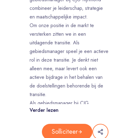
combineer je leiderschap, strategie
en maatschappelijke impact.
Om onze positie in de markt te
versterken zitten we in een
uitdagende transitie. Als
gebiedsmanager speel je een actieve
rol in deze transitie. Je denkt niet
alleen mee, maar levert ook een
actieve bijdrage in het behalen van
de doelstellingen behorende bij de
transitie.
Als gebiedsmanager bij CJG
Verder lezen
Rijnmond geef je richting aan één of
meerdere CJG-locaties en teams. Je
bent integraal verantwoordelijk voor
Solliciteer
mensen, middelen en resultaten en