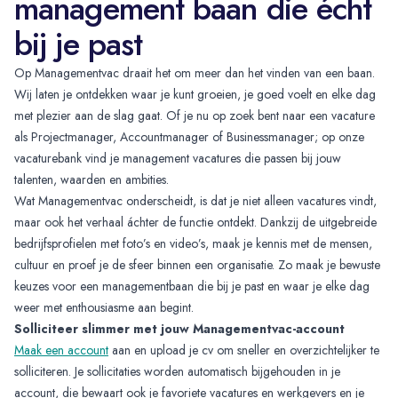
management baan die écht
bij je past
Op Managementvac draait het om meer dan het vinden van een baan.
Wij laten je ontdekken waar je kunt groeien, je goed voelt en elke dag
met plezier aan de slag gaat. Of je nu op zoek bent naar een vacature
als Projectmanager, Accountmanager of Businessmanager; op onze
vacaturebank vind je management vacatures die passen bij jouw
talenten, waarden en ambities.
Wat Managementvac onderscheidt, is dat je niet alleen vacatures vindt,
maar ook het verhaal áchter de functie ontdekt. Dankzij de uitgebreide
bedrijfsprofielen met foto’s en video’s, maak je kennis met de mensen,
cultuur en proef je de sfeer binnen een organisatie. Zo maak je bewuste
keuzes voor een managementbaan die bij je past en waar je elke dag
weer met enthousiasme aan begint.
Solliciteer slimmer met jouw Managementvac-account
Maak een account
aan en upload je cv om sneller en overzichtelijker te
solliciteren. Je sollicitaties worden automatisch bijgehouden in je
account, die bewaart ook je favoriete vacatures en werkgevers en je