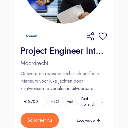
Project Engineer Interieur | Moordrecht
Moordrecht
Ontwerp en realiseer technisch perfecte
interieurs voor luxe jachten door
klantwensen te vertalen in uitvoerbare
oplossingen.
€4.000 en
Zuid-
€ 5.700
HBO
Vast
...
Holland
p/m
Solliciteer nu
Lees verder