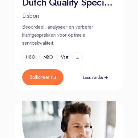
Dutch Quality Specialist - Lisbon, Portugal
Lisbon
Beoordeel, analyseer en verbeter
klantgesprekken voor optimale
servicekwaliteit.
HBO
MBO
Vast
...
Solliciteer nu
Lees verder