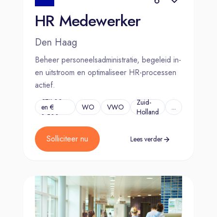
HR Medewerker
Den Haag
Beheer personeelsadministratie, begeleid in-
en uitstroom en optimaliseer HR-processen
actief.
€2.700
Zuid-
en €
WO
VWO
...
Holland
3.500
Solliciteer nu
Lees verder