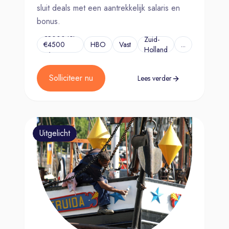
sluit deals met een aantrekkelijk salaris en
bonus.
€3000 tot
Zuid-
€4500
HBO
Vast
...
Holland
p/m
Solliciteer nu
Lees verder
Uitgelicht