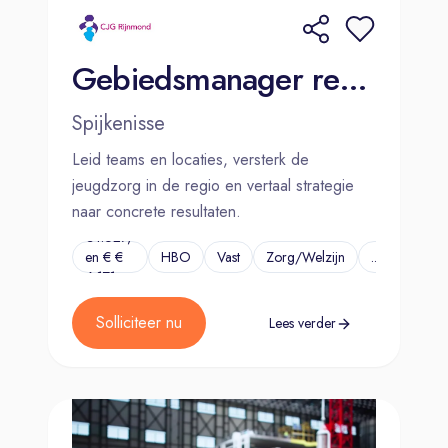
Gebiedsmanager regio Zuid- Hollandse eilanden
Spijkenisse
Leid teams en locaties, versterk de
jeugdzorg in de regio en vertaal strategie
naar concrete resultaten.
€4.627,-
en € €
HBO
Vast
Zorg/Welzijn
...
6.171,-
Solliciteer nu
Lees verder