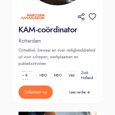
KAM-coördinator
Rotterdam
Ontwikkel, bewaar en voer veiligheidsbeleid
uit voor schepen, werkplaatsen en
publieksstromen.
€3.768
Zuid-
– €
HBO
MBO
Vast
...
Holland
5.516
Solliciteer nu
Lees verder