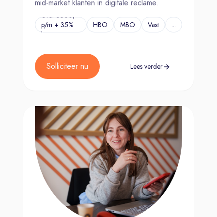
mid-market klanten in digitale reclame.
€Tot 6500,-
p/m + 35%
HBO
MBO
Vast
...
bonus
Solliciteer nu
Lees verder