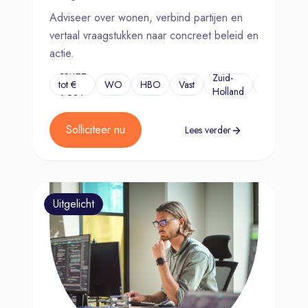
Adviseer over wonen, verbind partijen en
vertaal vraagstukken naar concreet beleid en
actie.
€5.122
Zuid-
tot €
WO
HBO
Vast
...
Holland
6.924
Solliciteer nu
Lees verder
Uitgelicht