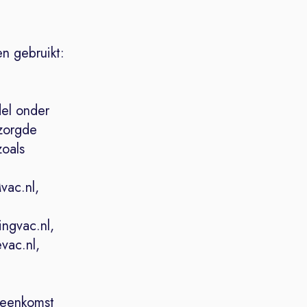
n gebruikt:
el onder
zorgde
zoals
vac.nl,
ingvac.nl,
evac.nl,
ereenkomst