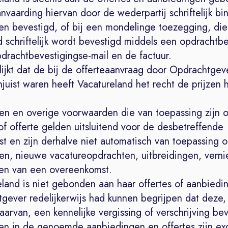
nvaarding hiervan door de wederpartij schriftelijk b
n bevestigd, of bij een mondelinge toezegging, die
 schriftelijk wordt bevestigd middels een opdrachtbe
drachtbevestigingse-mail en de factuur.
lijkt dat de bij de offerteaanvraag door Opdrachtgeve
uist waren heeft Vacatureland het recht de prijzen 
zen en overige voorwaarden die van toepassing zijn 
f offerte gelden uitsluitend voor de desbetreffende
t en zijn derhalve niet automatisch van toepassing 
gen, nieuwe vacatureopdrachten, uitbreidingen, vern
gen van een overeenkomst.
eland is niet gebonden aan haar offertes of aanbiedi
gever redelijkerwijs had kunnen begrijpen dat deze,
arvan, een kennelijke vergissing of verschrijving bev
zen in de genoemde aanbiedingen en offertes zijn exc