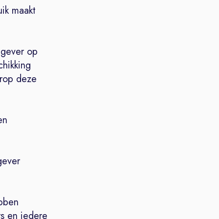
uik maakt
tgever op
chikking
arop deze
en
gever
ebben
s en iedere