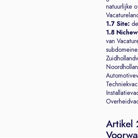
natuurlijke 
Vacaturelan
1.7 Site:
de
1.8 Nichew
van Vacatur
subdomeinen
Zuidhollandv
Noordhollan
Automotivev
Techniekvac.
Installatieva
Overheidvac.
Artikel
Voorwa