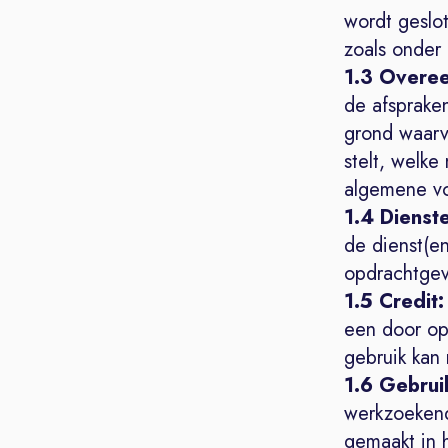
wordt geslo
zoals onder
1.3 Overe
de afsprake
grond waarv
stelt, welke
algemene vo
1.4 Dienst
de dienst(e
opdrachtgev
1.5 Credit:
een door op
gebruik kan
1.6 Gebrui
werkzoekend
gemaakt in 