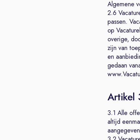
Algemene vo
2.6 Vacatur
passen. Vac
op Vacaturel
overige, do
zijn van to
en aanbiedin
gedaan vana
www.Vacatur
Artikel
3.1 Alle off
altijd eenma
aangegeven
3.2 Vacatur