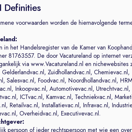
1 Definities
emene voorwaarden worden de hiernavolgende terme
reland:
n in het Handelsregister van de Kamer van Koophand
er 81763557. De door Vacatureland op internet ver
egankelijk via www.Vacatureland.nl en nichewebsites 
 Gelderlandvac.nl, Zuidhollandvac.nl, Chemievac.nl,
nl, Salesvac.nl, Foodvac.nl, Noordhollandvac.nl, HRM
c.nl, Inkoopvac.nl, Automotivevac.nl, Utrechtvac.nl,
ac.nl, ICTvac.nl, Kamvac.nl, Techniekvac.nl, Market
nl, Retailvac.nl, Installatievac.nl, Infravac.nl, Industri
vac.nl, Overheidvac.nl, Executivevac.nl.
htgever:
rlijk persoon of ieder rechtspersoon met wie een ov