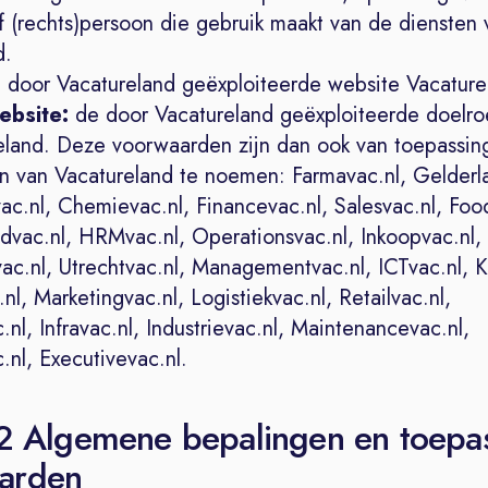
of (rechts)persoon die gebruik maakt van de diensten 
d.
 door Vacatureland geëxploiteerde website Vacature
ebsite:
de door Vacatureland geëxploiteerde doelr
eland. Deze voorwaarden zijn dan ook van toepassing
 van Vacatureland te noemen: Farmavac.nl, Gelderla
ac.nl, Chemievac.nl, Financevac.nl, Salesvac.nl, Foo
dvac.nl, HRMvac.nl, Operationsvac.nl, Inkoopvac.nl,
ac.nl, Utrechtvac.nl, Managementvac.nl, ICTvac.nl, 
nl, Marketingvac.nl, Logistiekvac.nl, Retailvac.nl,
c.nl, Infravac.nl, Industrievac.nl, Maintenancevac.nl,
nl, Executivevac.nl.
 2 Algemene bepalingen en toepa
arden