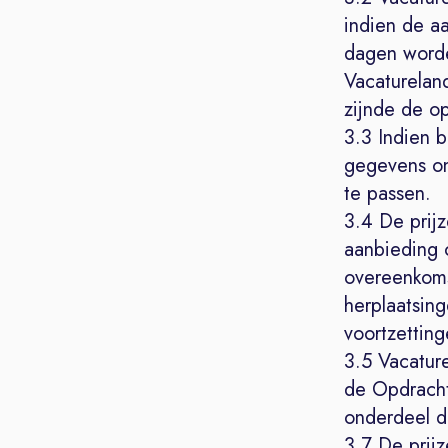
indien de aa
dagen worde
Vacatureland
zijnde de op
3.3 Indien b
gegevens onj
te passen.
3.4 De prij
aanbieding o
overeenkoms
herplaatsin
voortzettin
3.5 Vacatur
de Opdracht
onderdeel da
3.7 De prij