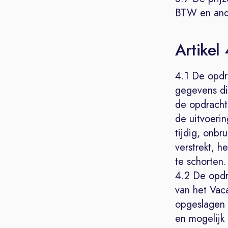
BTW en ande
Artikel
4.1 De opdra
gegevens di
de opdrachtg
de uitvoeri
tijdig, onbr
verstrekt, h
te schorten.
4.2 De opdr
van het Vaca
opgeslagen 
en mogelijk