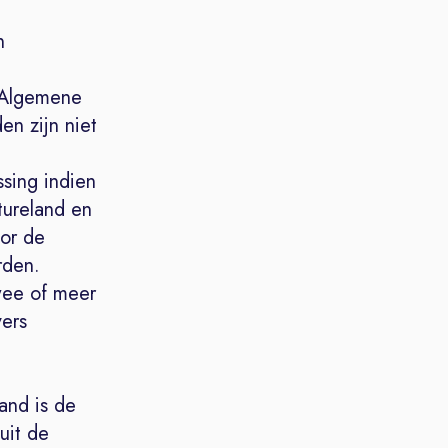
n
p
. Algemene
n zijn niet
sing indien
atureland en
or de
rden.
wee of meer
ers
n
and is de
uit de