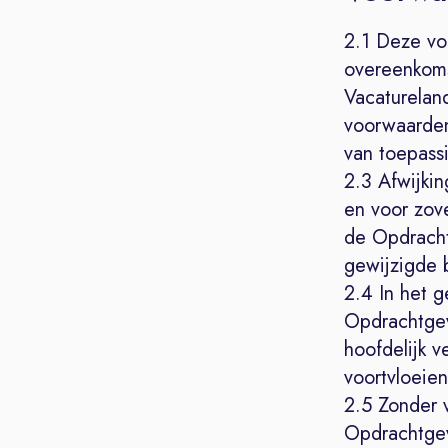
2.1 Deze vo
overeenkoms
Vacaturelan
voorwaarden
van toepassi
2.3 Afwijki
en voor zove
de Opdracht
gewijzigde 
2.4 In het 
Opdrachtgev
hoofdelijk 
voortvloeie
2.5 Zonder 
Opdrachtgeve