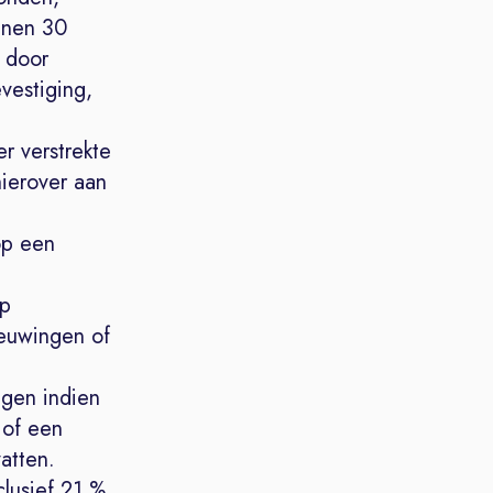
innen 30
 door
vestiging,
r verstrekte
hierover aan
op een
op
ieuwingen of
ngen indien
 of een
atten.
lusief 21 %