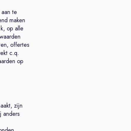
 aan te
kend maken
k, op alle
rwaarden
en, offertes
ekt c.q.
aarden op
aakt, zijn
j anders
bonden,