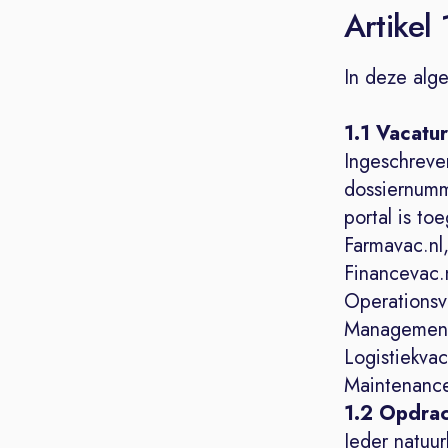
Artikel 
In deze alg
1.1 Vacatu
Ingeschreve
dossiernumm
portal is to
Farmavac.nl,
Financevac.
Operationsva
Managementv
Logistiekvac.
Maintenance
1.2 Opdrac
Ieder natuu