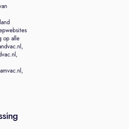
van
land
oepwebsites
 op alle
ndvac.nl,
dvac.nl,
Kamvac.nl,
ssing