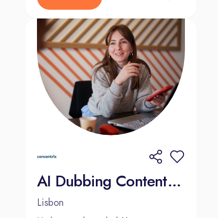
jezelf al als de operationele held
voor onze topklanten? Wacht dan
niet langer! Klik op de knop
hieronder, stuur ons je CV en vertel
ons waarom jij perfect bent voor
deze job. We kunnen niet wachten
om van je te horen
AI Dubbing Content Moderator (Dutch-Speaker) 2000€ Bonus
Lisbon