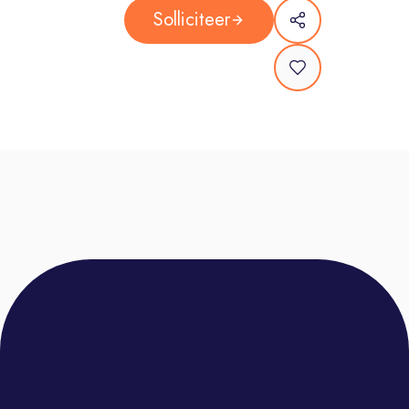
werkzaamheden en zorgt dat de
Solliciteer
campagnes van onze klanten
vlekkeloos verlopen. Je schakelt
continu met onze mediaspecialisten,
planners en de financiële afdeling.
Data & Finance Guru: Je bewaakt
budgetten, controleert planningen en
zorgt dat de financiële administratie
tot in de puntjes klopt. Je duikt in de
cijfers en zorgt voor nauwkeurige
rapportages.
Proces-optimalisator: Zie jij hoe iets
slimmer, sneller of efficiënter kan?
Jouw proactieve houding en frisse
ideeën om onze processen te
verbeteren zijn goud waard!