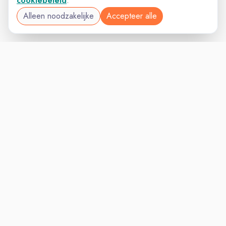
cookiebeleid
.
Alleen noodzakelijke
Accepteer alle
MANAGEMENTVAC
VACATURELAND
powered by
Inloggen voor Werkgevers
Vacatures
Niches