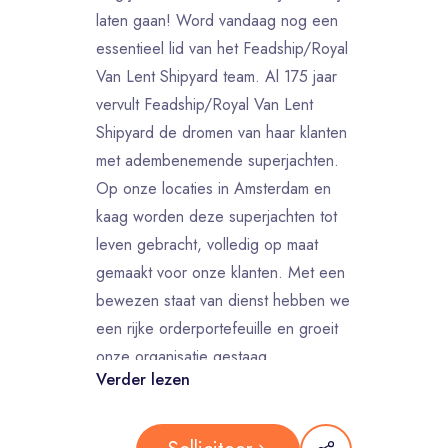
laten gaan! Word vandaag nog een
essentieel lid van het Feadship/Royal
Van Lent Shipyard team. Al 175 jaar
vervult Feadship/Royal Van Lent
Shipyard de dromen van haar klanten
met adembenemende superjachten.
Op onze locaties in Amsterdam en
kaag worden deze superjachten tot
leven gebracht, volledig op maat
gemaakt voor onze klanten. Met een
bewezen staat van dienst hebben we
een rijke orderportefeuille en groeit
onze organisatie gestaag.
Verder lezen
Ben jij enthousiast om samen te
werken met een team van
deskundige vakmensen en ingenieurs