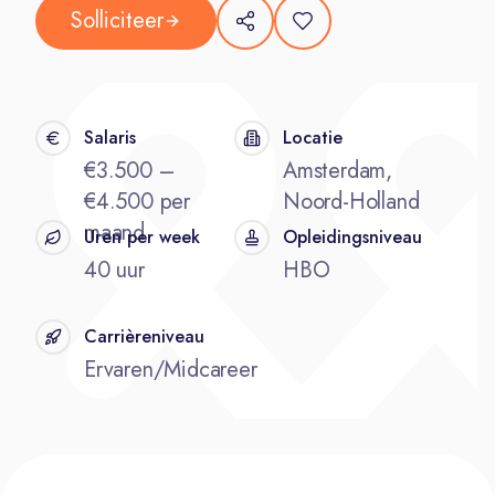
Solliciteer
Salaris
Locatie
€3.500 –
Amsterdam,
€4.500 per
Noord-Holland
maand
Uren per week
Opleidingsniveau
40 uur
HBO
Carrièreniveau
Ervaren/Midcareer