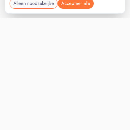
Alleen noodzakelijke
Accepteer alle
MANAGEMENTVAC
VACATURELAND
powered by
Inloggen voor Werkgevers
Vacatures
Niches
Werkgevers