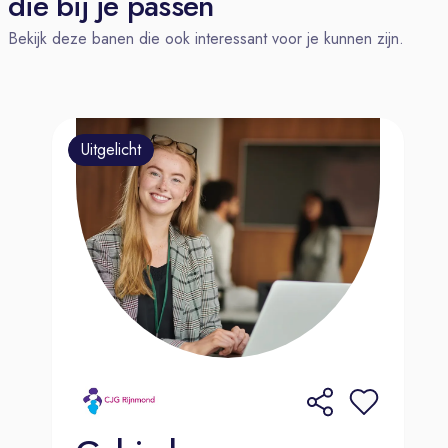
die bij je passen
planning, urenbewaking, kwaliteit en
Bekijk deze banen die ook interessant voor je kunnen zijn.
veiligheid.
Motiveren van jouw team om het
beste in zichzelf naar boven te halen,
met ondersteuning van de productie
Uitgelicht
manager.
Signaleren van problemen en
inschakelen van de juiste personen
voor de juiste vraagstukken, zodat
jouw team efficiënt en prettig kan
werken aan het maken van mooie
meubels.
Bereikbaar en aanwezig zijn voor de
medewerkers op de vloer, hen
inspireren en leren, en hen
aanspreken op hun gedrag, waarbij