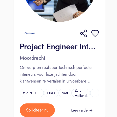
veiligheid.
Je bent communicatief sterk,
stressbestendig en bereid om af en
toe extra uren te maken wanneer
nodig.
Vereisten:
Project Engineer Interieur | Moordrecht
MBO werk- en denkniveau en enkele
jaren relevante ervaring, liefst in de
Moordrecht
jachtbouw of luxe meubelindustrie.
Ontwerp en realiseer technisch perfecte
Ervaring met gangbare materialen,
interieurs voor luxe jachten door
technieken en CNC machines in de
klantwensen te vertalen in uitvoerbare
meubelindustrie.
oplossingen.
€4.000 en
Zuid-
Sterke communicatieve vaardigheden
€ 5.700
HBO
Vast
...
Holland
p/m
en het vermogen om medewerkers te
motiveren.
Solliciteer nu
Lees verder
Enthousiasme en de wil om met je