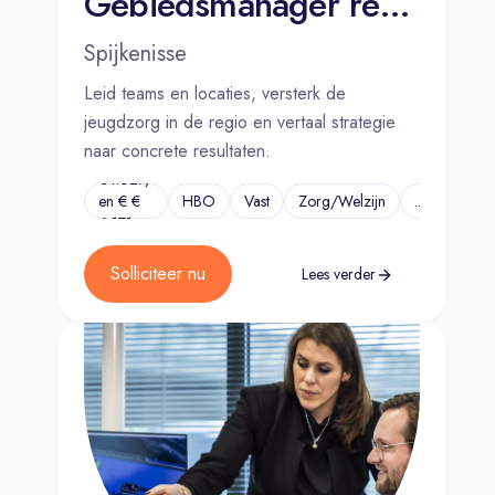
Gebiedsmanager regio Zuid- Hollandse eilanden
je een voorbeeldrol vervult.
Spijkenisse
Dit breng je mee
Leid teams en locaties, versterk de
Je bent een echte teamspeler,
jeugdzorg in de regio en vertaal strategie
vakinhoudelijk sterk en een
naar concrete resultaten.
enthousiaste medewerker die het
€4.627,-
en € €
HBO
Vast
Zorg/Welzijn
...
logisch vindt om een voorbeeldrol te
6.171,-
hebben.
Je hebt een mentaliteit van continu
Solliciteer nu
Lees verder
verbeteren en denkt in kansen.
Je zet de juiste mensen in om kwaliteit
en efficiëntie naar een steeds hoger
niveau te brengen.
Je weet medewerkers met elkaar te
laten samenwerken en een goede
werksfeer te creëren, met oog voor