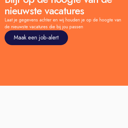
met leuke activiteiten (bijv.: een
nieuwste vacatures
sloepentocht, zomer BBQ,
Laat je gegevens achter en wij houden je op de hoogte van
sinterklaasviering of pub-quiz);
de nieuwste vacatures die bij jou passen
Veel ruimte voor persoonlijke
Maak een job-alert
ontwikkeling en opleiding (Feadship
Academie).
Sluit je aan bij ons team en
ervaar de unieke sfeer van
werken aan superjachten bij Van
Der Loo Yacht Interiors!
Acquisitie naar aanleiding van deze
vacature wordt niet op prijs gesteld.
Hoe kom je bij ons aan boord?