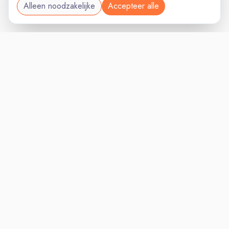
Alleen noodzakelijke
Accepteer alle
MANAGEMENTVAC
VACATURELAND
powered by
Inloggen voor Werkgevers
Vacatures
Niches
Werkgevers