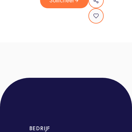
Solliciteer
niet alle kaders zijn uitgewerkt en je
mee kunt denken en meedoen in
verbetertrajecten. We werken
intensief samen in een organisatie
met korte lijnen en een informele
sfeer. Samen werken we aan een
groeiende en zich
professionaliserende organisatie.
Nog niet alles gaat perfect, maar
‘altijd verbeteren’ zit in onze
kernwaarden en we geven hier
dagelijks actief invulling aan met ons
team. Dat verwachten we ook van
jou!
Dit ga je doen als Voorman
BEDRIJF
Machinale