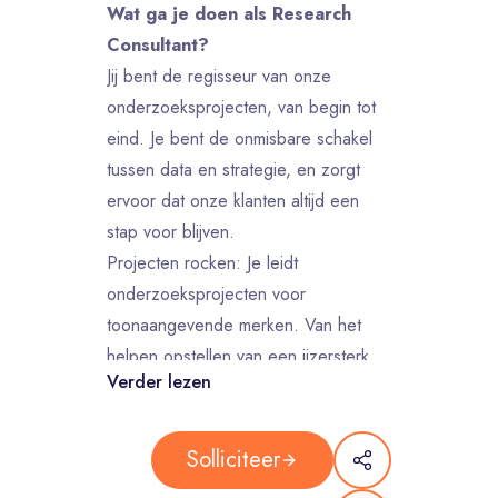
Wat ga je doen als Research
Consultant?
Jij bent de regisseur van onze
onderzoeksprojecten, van begin tot
eind. Je bent de onmisbare schakel
tussen data en strategie, en zorgt
ervoor dat onze klanten altijd een
stap voor blijven.
Projecten rocken: Je leidt
onderzoeksprojecten voor
toonaangevende merken. Van het
helpen opstellen van een ijzersterk
Verder lezen
onderzoeksvoorstel en het
ontwerpen van vragenlijsten tot het
analyseren van de resultaten, jij hebt
Solliciteer
de touwtjes in handen en spart