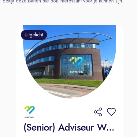
Bekijk deze banen die ook interessant voor je kunnen zijn.
Je hebt aantal jaren ervaring met
onderzoek voor commerciële klanten.
Liefst bij een onderzoeksbureau of
mediabureau, maar mag ook aan
Uitgelicht
klantzijde of bij een exploitant.
Je hebt een ‘make it happen’-
mentaliteit: jij ziet geen problemen,
alleen uitdagingen waarvoor je direct
een oplossing zoekt.
Je bent analytisch sterk, je draait je
hand niet om voor SPSS en Excel
analyseren en hebt passie voor data,
AI en technologie en ziet overal
kansen voor innovatie.
Je hebt een growth mindset: je bent
(Senior) Adviseur Wonen
leergierig, staat open voor