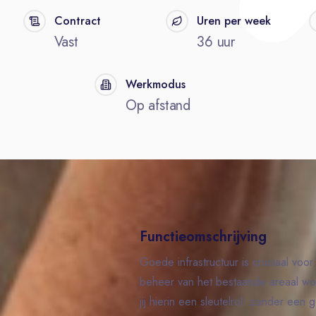
Contract
Uren per week
Vast
36 uur
Werkmodus
Op afstand
Functieomschrijving
Goede infrastructuur is cruciaal voo
beheer van het bestaande areaal wo
jij hierin een sleutelrol: zonder een