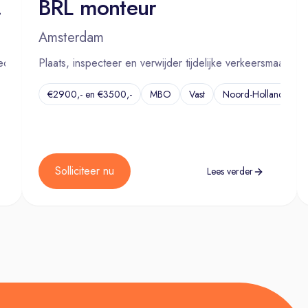
00€ Bonus
BRL monteur
Amsterdam
are oplossingen.
dische apparatuur in het Nederlands.
Plaats, inspecteer en verwijder tijdelijke verkeersmaatrege
€2900,- en €3500,-
MBO
Vast
Noord-Holland
...
Solliciteer nu
Lees verder