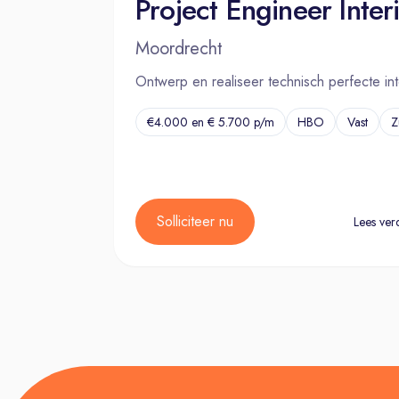
Moordrecht
Ontwerp en realiseer technisch perfecte int
€4.000 en € 5.700 p/m
HBO
Vast
Z
Solliciteer nu
Lees ver