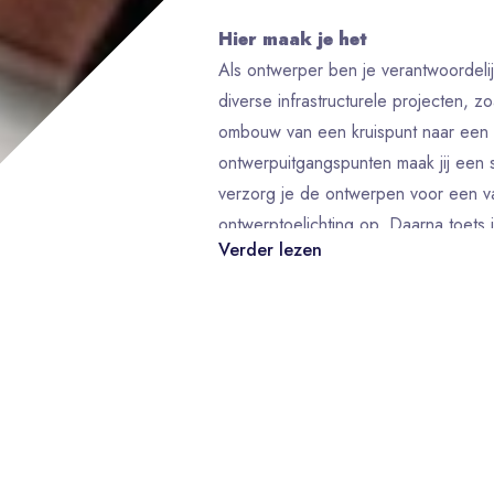
Hier maak je het
Als ontwerper ben je verantwoordeli
diverse infrastructurele projecten, z
ombouw van een kruispunt naar een
ontwerpuitgangspunten maak jij een 
verzorg je de ontwerpen voor een va
ontwerptoelichting op. Daarna toets 
Verder lezen
bestekstekeningen. Je adviseert de p
project en weet de uitkomsten van 
verwerken in je ontwerp.
Ook ondersteun je de communicatie
presentatietekeningen, bijvoorbeeld
Gezamenlijk met de andere twee ont
je verantwoordelijk voor de kwalitei