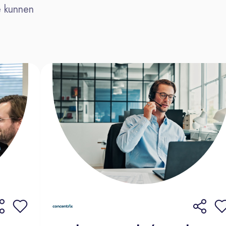
Bij voorkeur enkele jaren ervaring m
e kunnen
Je werkt zorgvuldig en hebt een kritis
Je bent deskundig en in staat om jou
brengen.
Je kunt goed plannen en procesmatig
projecten tegelijk.
Enthousiast geworden?
Reageer dan via
het sollicitatief
achter. Wil je eerst meer weten ove
van de Recruitment Adviseurs via
so