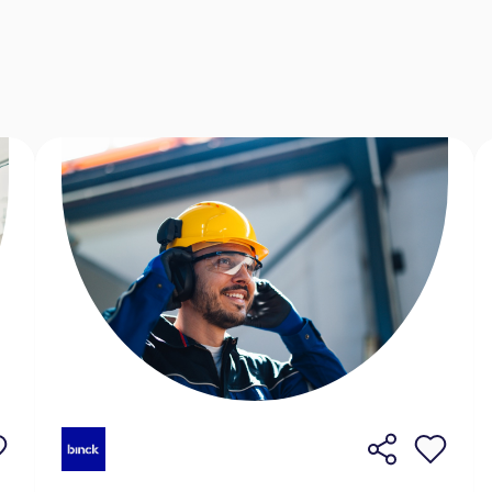
et infrastructurele projecten, idealiter GOW-80.
che blik.
w advies duidelijk en overtuigend over te
 werken, want je werkt altijd aan meerdere
ormulier
op de website en laat je gegevens
r deze vacature, neem dan contact op met één
llicitatie@flevoland.nl
.