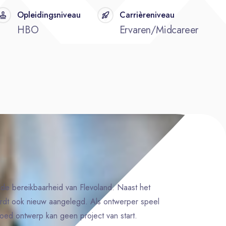
Opleidingsniveau
Carrièreniveau
HBO
Ervaren/Midcareer
r de bereikbaarheid van Flevoland. Naast het
rdt ook nieuw aangelegd. Als ontwerper speel
 goed ontwerp kan geen project van start.