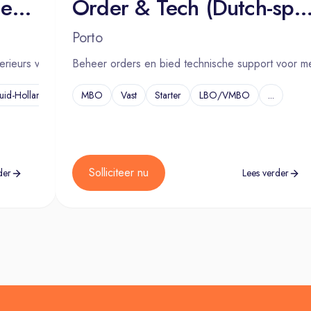
Project Engineer Interieur | Moordrecht
Order & Tech (Dutch-speaking) Medical Equipment 20
Porto
erieurs voor luxe jachten door klantwensen te vertalen in uitvoerb
Beheer orders en bied technische support voor me
uid-Holland
...
MBO
Vast
Starter
LBO/VMBO
...
Solliciteer nu
der
Lees verder