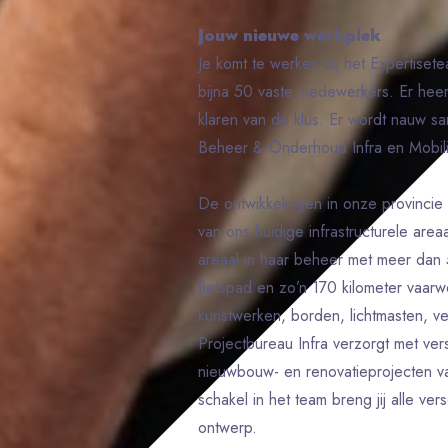
Jouw nieuwe werkplek
Je komt te werken bij het Expertiset
bijna 50 vaste medewerkers. Er heer
klaren van de klus. Er wordt nauw s
Beheer & Onderhoud Infra en Mobilit
De ontwikkelingen in onze provincie
van ons huidige infrastructurele area
areaal in haar beheer met meer dan 
fietspad en zo’n 170 kilometer vaa
kunstwerken, borden, lichtmasten, v
Projectbureau Infra verzorgt met vers
nieuwbouw- en renovatieprojecten van
schakel in het team breng jij alle v
ontwerp.