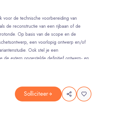
jk voor de technische voorbereiding van
oals de reconstructie van een rijbaan of de
 rotonde. Op basis van de scope en de
schetsontwerp, een voorlopig ontwerp en/of
riantenstudie. Ook stel je een
je de extern opgestelde definitief ontwerp- en
rojectleider over technische aspecten van het
onderzoeken en berekeningen te duiden en te
Solliciteer
 met belanghebbenden door het maken van
 voor bijeenkomsten of voor onze website.
werpers en onze technisch adviseur infra ben
t van de ontwerpen, bijvoorbeeld door het