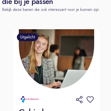
die bij je passen
functioneren van de Studio. In nauwe
Bekijk deze banen die ook interessant voor je kunnen zijn.
samenwerking met de Principal
Design stuur je de ontwerpkoers van
de Studio en veranker je deze
naadloos in de organisatie, mensen
Uitgelicht
en processen.
In deze rol bouw je aan een Studio
die de standaard zet binnen de
wereldwijze superjachtbouw, met de
volgende resultaatgebieden:
Realisatie
afdelingsdoelstellingen
Realiseert de doelstellingen van de
Studio in lijn met de