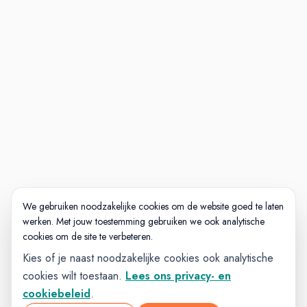
jachtbouw of aanverwante
engineering omgeving is een sterke
pré;
Je beheerst de Engelse taal in woord
en geschrift, het is een pré als je
(vloeiend) Nederlands spreekt.
Wat jou kenmerkt:
Leiderschap en teamontwikkeling: je
geeft richting, ontwikkelt mensen en
bouwt aan een sterk en
toekomstbestendig team;
We gebruiken noodzakelijke cookies om de website goed te laten
werken. Met jouw toestemming gebruiken we ook analytische
Resultaatgerichtheid: je stelt heldere
cookies om de site te verbeteren.
doelen en realiseert deze, met oog
Kies of je naast noodzakelijke cookies ook analytische
voor kwaliteit, voortgang en
cookies wilt toestaan.
Lees ons privacy- en
continuïteit;
cookiebeleid
.
Strategisch en operationeel