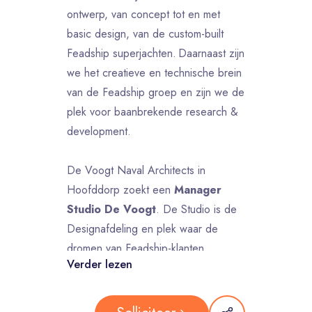
ontwerp, van concept tot en met
basic design, van de custom-built
Feadship superjachten. Daarnaast zijn
we het creatieve en technische brein
van de Feadship groep en zijn we de
plek voor baanbrekende research &
development.
De Voogt Naval Architects in
Hoofddorp zoekt een
Manager
Studio De Voogt
. De Studio is de
Designafdeling en plek waar de
dromen van Feadship-klanten
Verder lezen
werkelijkheid worden. Dit is een
unieke combinatie van design en
techniek op het hoogste niveau.