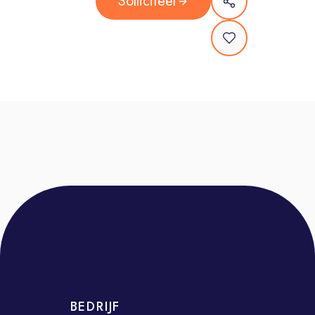
Solliciteer
Kom jij aan boord bij Feadship,
in deze sleutelrol binnen de
wereldtop van full-custom
superjachtbouw?
Dit ga je doen als Manager
Studio De Voogt
Als Manager Studio ben jij integraal
verantwoordelijk voor de aansturing,
ontwikkeling en resultaten van onze
Studio. En je maakt deel uit van het
Management Team van De Voogt
Naval Architects. Je rapporteert aan
de Managing Director.
BEDRIJF