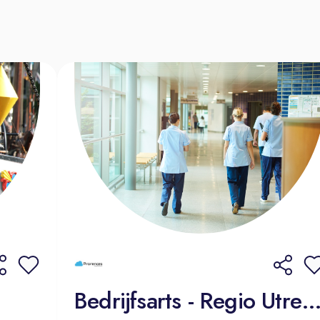
Utrecht) en zoekt op de juiste momen
Je bent goed in het vertalen van wen
organisatie.
Je kunt cijfers en overzichten goed u
Je bent digitaal vaardig zodat je op 
tools op kwaliteitsgebied;
Je kan goed het overzicht bewaren e
Wat bieden wij?
Een gevarieerde en uitdagende func
gedreven professionals. Je werkt sa
van bedrijfsvoering in een positieve 
Hieronder een greep uit de aanwez
weergegeven bij fulltime dienstverba
Bedrijfsarts - Regio Utre
CAO Jeugdzorg, inschaling in schaa
maand op basis van 36 uur per week, 