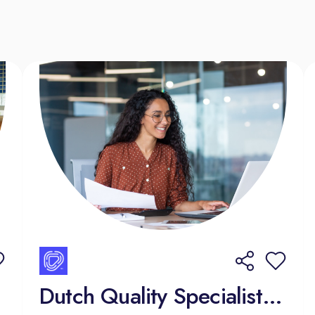
ten de verbinding met de collega’s;
sen uit de praktijk naar een verbetering van de
itleggen en interpreteren;
een handige manier gebruikt maakt van digitale
n structuur aanbrengen.
tie in een inspirerende omgeving met
men met het management, de staf en collega’s
werksfeer, zowel vanuit huis als op kantoor.
ige arbeidsvoorwaarden (voorwaarden
nd):
cht
Dutch Quality Specialist - Lisbon, Portugal
l 10 met een maximum van €5.410,39 bruto per
afhankelijk van opleiding en ervaring;