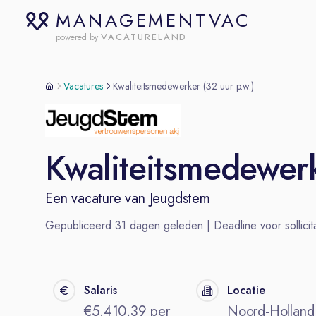
MANAGEMENTVAC
VACATURELAND
powered by
Vacatures
Kwaliteitsmedewerker (32 uur p.w.)
Kwaliteitsmedewerk
Een vacature van
Jeugdstem
Gepubliceerd
31
dagen geleden | Deadline voor sollicita
Salaris
Locatie
€5.410,39 per
Noord-Holland