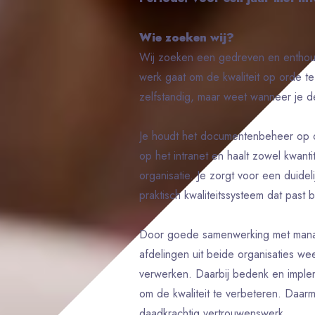
Wie zoeken wij?
Wij zoeken een gedreven en enthousi
werk gaat om de kwaliteit op orde t
zelfstandig, maar weet wanneer je d
Je houdt het documentenbeheer op or
op het intranet en haalt zowel kwanti
organisatie. Je zorgt voor een duidel
praktisch kwaliteitssysteem dat past b
Door goede samenwerking met mana
afdelingen uit beide organisaties we
verwerken. Daarbij bedenk en implem
om de kwaliteit te verbeteren. Daarm
daadkrachtig vertrouwenswerk.