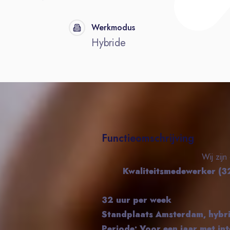
Werkmodus
Hybride
Functieomschrijving
Wij zij
Kwaliteitsmedewerker (3
32 uur per week
Standplaats Amsterdam, hybr
Periode: Voor een jaar met int