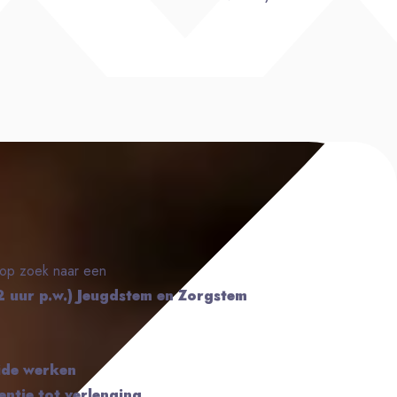
n op zoek naar een
2 uur p.w.) Jeugdstem en Zorgstem
ide werken
entie tot verlenging