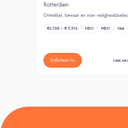
Rotterdam
Ontwikkel, bewaar en voer veiligheidsbelei
€3.768 – € 5.516
HBO
MBO
Vast
Solliciteer nu
Lees ver