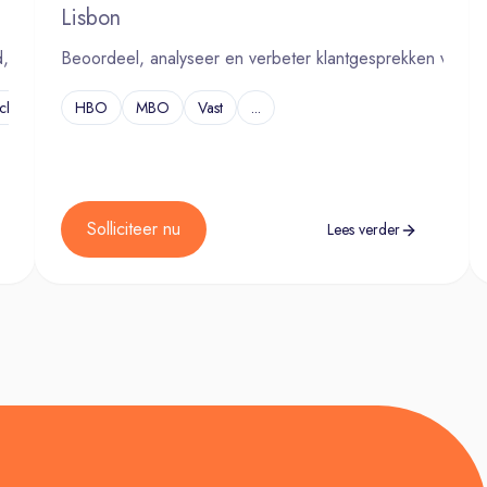
Lisbon
aan voor 1 jaar. Verlenging is mogelijk,
d, begeleid medewerkers en werk hybride in Utrecht.
lijke ontwikkelingen en financiering;
Beoordeel, analyseer en verbeter klantgesprekken voor opt
antiegeld van 8 % per jaar;
cht
...
HBO
MBO
Vast
...
ssen/trainingen via Academie Jeugdstem;
rkverkeer en dienstreizen;
en;
3,05 euro netto per dag;
Solliciteer nu
Lees verder
zie CAO Jeugdzorg;
 van de ontvangst van een Verklaring Omtrent
tingen: Stichting Jeugdstem, Stichting Zorgstem
ionals. Als Kwaliteitsmedewerker werk je