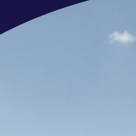
Je beheerst de Nederlandse en Enge
Ons aanbod
De jachten in aanbouw liggen op st
is dat!? Kijk
deze video
om een indru
Een goede beloning is meer dan een 
en een goede balans tussen werk en 
naar je zin hebt, hoe beter jouw bi
Een salaris tussen de €3500 en €450
40 vrije dagen per jaar bij een fullt
atv);
Ruime mogelijkheden om jezelf te on
opleidingen en cursussen;
Een werkweek van 32 tot 40 uur;
Reiskostenvergoeding van € 0,23 cen
Leuke collega’s en een actieve pers