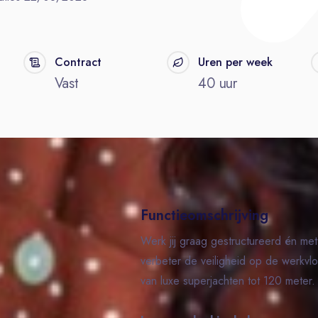
Contract
Uren per week
Vast
40 uur
Functieomschrijving
Werk jij graag gestructureerd én met 
verbeter de veiligheid op de werkvl
van luxe superjachten tot 120 meter.