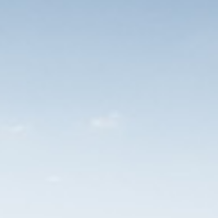
activiteiten zoals zomer-BBQ, sinterk
deelname sportactiviteiten zoals de
padeltoernooi, beachvolleybal, een 
Veel variatie en vrijheid tijdens je
Elke Feadship is custom built en kan 
altijd een stukje van jezelf in. Dat 
ook zeker een gevoel van trots. En d
we je kunnen bieden.
Hoe kom je bij ons aan boord?
Telefonische intake
Kennismakings-gesprek en even
Vervolggesprek motivatie en to
Aanbod