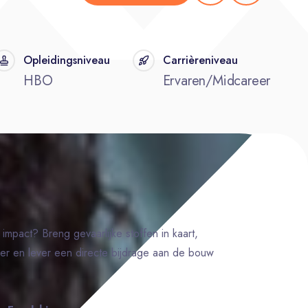
Opleidingsniveau
Carrièreniveau
HBO
Ervaren/Midcareer
impact? Breng gevaarlijke stoffen in kaart,
oer en lever een directe bijdrage aan de bouw