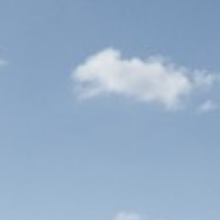
lse taal goed.
eenworp afstand van jouw werkplek. Hoe uniek
k te krijgen.
goed salaris. Voor ons zijn plezier in het werk
privé minstens zo belangrijk. Hoe meer jij het
jdrage aan onze projecten.
0 passend bij je kennis en ervaring;
ime dienstverband (27 vakantiedagen plus 13
twikkelen, bijvoorbeeld door het volgen van
t per kilometer;
oneelsvereniging die zorgt voor gezellige