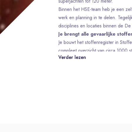
superjachten tot 120 meter.
Binnen het HSE-team heb je een zelfs
werk en planning in te delen. Tegeli
disciplines en locaties binnen de De
Je brengt alle gevaarlijke stoffe
Je bouwt het stoffenregister in Stof
compleet overzicht van circa 1000 st
Verder lezen
en chemische componenten, samen m
Opbouwen en beheren van het stoff
Beoordelen van risico’s en vastlegge
In kaart brengen van blootstelling aan
Van analyse naar praktijk
Je vertaalt jouw analyses naar de werk
adviseert over beschermingsmiddele
afzuiging of ventilatie.
Je werkt binnen het HSE domein same