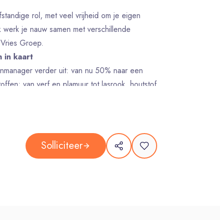
tandige rol, met veel vrijheid om je eigen
jk werk je nauw samen met verschillende
 Vries Groep.
n in kaart
fenmanager verder uit: van nu 50% naar een
offen; van verf en plamuur tot lasrook, houtstof
et collega-key users.
enregister
n van veilige werkwijzen per stof
 gevaarlijke stoffen
Solliciteer
vloer. Je stelt duidelijke werkinstructies op,
n en denkt mee over maatregelen zoals
n om de arbeidshygiënische strategie toe te