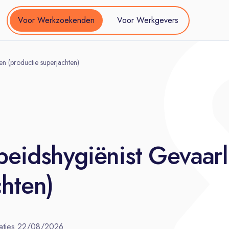
Voor Werkzoekenden
Voor Werkgevers
en (productie superjachten)
beidshygiënist Gevaarl
chten)
aties
22/08/2026