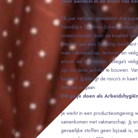
Jouw aandeel in de bouw van ee
Elk jaar verlaten gemiddeld drie su
Koninklijke De Vries Scheepsbouw. L
onderscheiden door de kwaliteit van 
Werken aan een Feadship betekent 
waar vakmanschap, techniek en veili
ervoor dat honderden collega’s veil
zijn om deze jachten te bouwen. Van v
houtstof: jij brengt de risico’s in ka
mee om te gaan.
Dit ga je doen als Arbeidshygiën
Je werkt in een productieomgeving w
samenkomen met vakmanschap. Jij sna
gevaarlijke stoffen geen bijzaak is, 