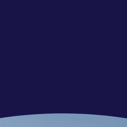
ij voorkeur een opleiding richting
 chemie.
fen en begrijpt hoe blootstelling werkt;
eving, zoals industrie of petrochemie (pré), en
t wordt.
ng rondom gevaarlijke stoffen of maakt je dit
ig en kunt grote hoeveelheden informatie
werk en zorgt dat zaken worden afgerond.
de collega’s en locaties en weet informatie
makkelijk met systemen zoals Stoffenmanager of