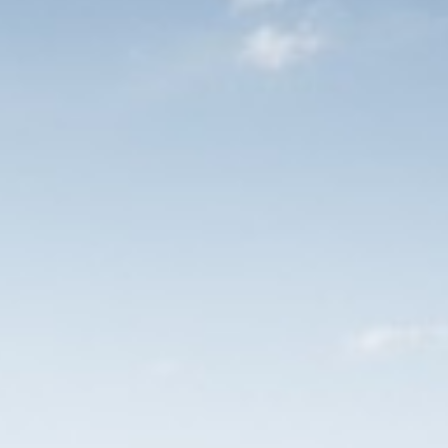
laasfeest, kerstviering, bowlen, bingo,
 damtotdam-loop, mudmasters, een
nieuwsjaarduik en nog veel meer.
 werkzaamheden.
niet bestaan zonder jouw bijdrage. Er zit dus
geeft een gevoel van verantwoordelijkheid. Maar
at is misschien nog wel het belangrijkste dat
tueel rondleiding/ meelopen
ekomst