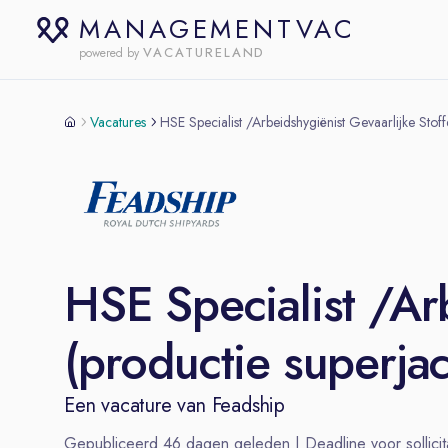
MANAGEMENTVAC
VACATURELAND
powered by
Vacatures
HSE Specialist /Arbeidshygiënist Gevaarlijke Stoff
HSE Specialist /Ar
(productie superja
Een vacature van
Feadship
Gepubliceerd
46
dagen geleden | Deadline voor sollicit