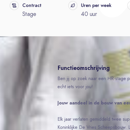
Contract
Uren per week
Stage
40 uur
Functieomschrijving
Ben jij op zoek naar een HR-stage 
echt iets voor jou!
Jouw aandeel in de bouw van ee
Elk jaar verlaten gemiddeld twee s
Koninklijke De Vries Scheepsbouw. L