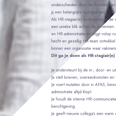
onderscheiden door de kwaliteit van 
jij een belangrijke bijdrage aan.
Als HR-stagiair(e) ondersteun je de
een unieke blik achter de schermen.
en HR-administratie en krijgt volop
hecht en gezellig HR-team ontwikkel
binnen een organisatie waar vakmans
Dit ga je doen als HR-stagiair(e)
Je ondersteunt bij de in-, door- en
Je stelt brieven, overeenkomsten en
Je voert mutaties door in AFAS, bew
administratie altijd klopt.
Je houdt de interne HR-communicatie 
berichtgeving.
Je geeft nieuwe collega’s een warm 