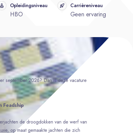
Opleidingsniveau
Carrièreniveau
HBO
Geen ervaring
per september 2026? Dan is deze vacature
n Feadship
uperjachten de droogdokken van de werf van
uxe, op maat gemaakte jachten die zich