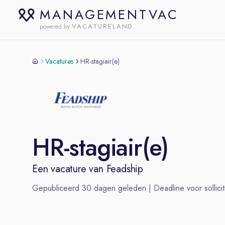
MANAGEMENTVAC
VACATURELAND
powered by
Vacatures
HR-stagiair(e)
HR-stagiair(e)
Een vacature van
Feadship
Gepubliceerd
30
dagen geleden | Deadline voor sollicit