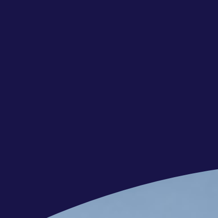
Telefonische intake
Kennismakings-gesprek en even
Vervolggesprek motivatie en to
Aanbod
Nog meer interessante vacature
Wil jij meebouwen aan onze superja