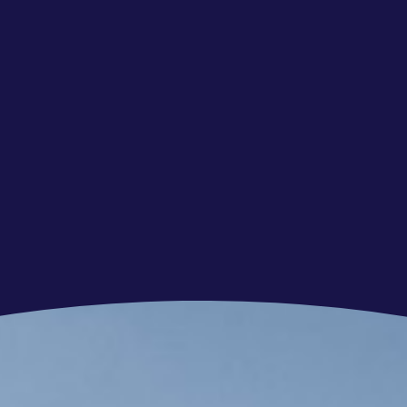
tueel rondleiding/ meelopen
ekomst
s waar jouw vakmanschap centraal staat
chten? Bekijk ook onze andere vacatures.