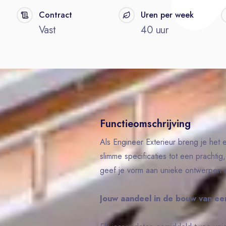
Contract
Uren per week
Vast
40 uur
Functieomschrijving
Als Engineer Exterieur breng je het e
slimme specificaties tot een prachtig
geef je vorm aan unieke ontwerpen di
Jouw aandeel in de bouw van ee