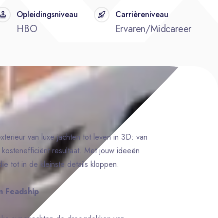
Opleidingsniveau
Carrièreniveau
HBO
Ervaren/Midcareer
xterieur van luxe jachten tot leven in 3D: van
, kostenefficiënt resultaat. Met jouw ideeën
e tot in de kleinste details kloppen.
n Feadship