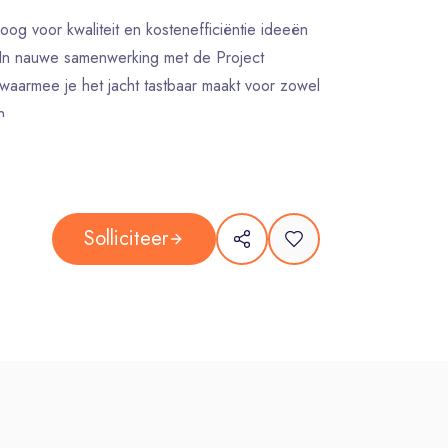
 oog voor kwaliteit en kostenefficiëntie ideeën
 In nauwe samenwerking met de Project
aarmee je het jacht tastbaar maakt voor zowel
n.
ar slimme, maakbare oplossingen die echt tot
 beter, slimmer en efficiënter kan.
disciplines, productie en externe partners.
Solliciteer
novatieve ideeën en verbeteringen.
liteit en technische samenhang van het
nken, keuzes te maken en écht jouw stempel te
variatie en vrijheid in je werk.