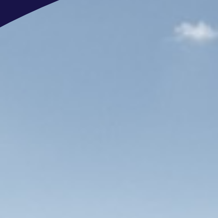
Een salaris tussen de € 3.700 en € 5
40 (!) vrije dagen per jaar bij een f
atv).
Doorgroeimogelijkheden en de ruimte 
De functie is full time, maar 32 of 
Na je inwerkperiode is thuiswerken m
week op kantoor in Aalsmeer bent.
Je mag in overleg met je leidinggeve
6:00 uur en 9:00 start.
Je krijgt maandelijks een vaste reisk
retour aantal kilometers woon-werkve
Leuke collega’s en een actieve pers
activiteiten zoals zomer-BBQ, sinterk
deelname sportactiviteiten zoals de
padeltoernooi, beachvolleybal, een 
Veel variatie en vrijheid tijdens je