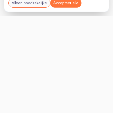
Alleen noodzakelijke
Accepteer alle
MANAGEMENTVAC
VACATURELAND
powered by
Inloggen voor Werkgevers
Vacatures
Niches
Werkgevers