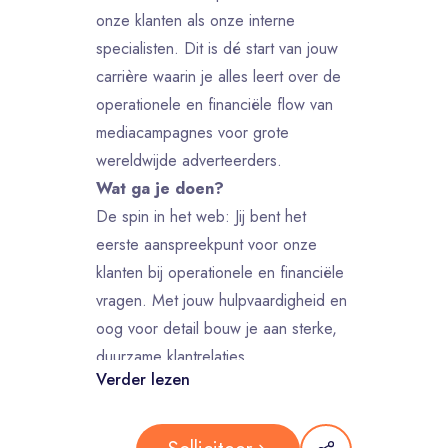
onze klanten als onze interne
specialisten. Dit is dé start van jouw
carrière waarin je alles leert over de
operationele en financiële flow van
mediacampagnes voor grote
wereldwijde adverteerders.
Wat ga je doen?
De spin in het web: Jij bent het
eerste aanspreekpunt voor onze
klanten bij operationele en financiële
vragen. Met jouw hulpvaardigheid en
oog voor detail bouw je aan sterke,
duurzame klantrelaties.
Verder lezen
Operationele coördinatie: Je
coördineert de dagelijkse
werkzaamheden en zorgt dat de