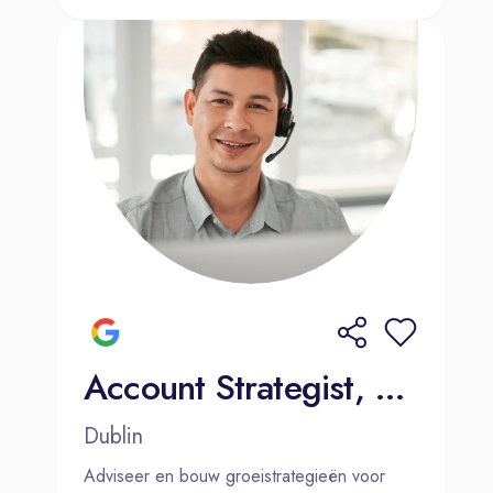
voor onze topklanten? Wacht dan
niet langer! Klik op de knop
hieronder, stuur ons je CV en vertel
ons waarom jij perfect bent voor
deze job. We kunnen niet wachten
om van je te horen
Account Strategist, Mid-Market Sales (French and Dutch)
Dublin
Adviseer en bouw groeistrategieën voor