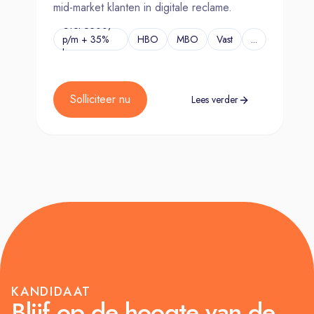
mid-market klanten in digitale reclame.
€Tot 6500,-
p/m + 35%
HBO
MBO
Vast
...
bonus
Solliciteer nu
Lees verder
KANDIDAAT
Blijf op de hoogte van de