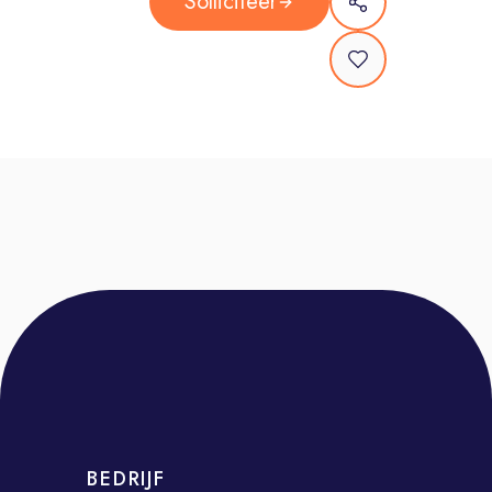
Solliciteer
campagnes van onze klanten
vlekkeloos verlopen. Je schakelt
continu met onze mediaspecialisten,
planners en de financiële afdeling.
Data & Finance Guru: Je bewaakt
budgetten, controleert planningen en
zorgt dat de financiële administratie
tot in de puntjes klopt. Je duikt in de
cijfers en zorgt voor nauwkeurige
rapportages.
Proces-optimalisator: Zie jij hoe iets
slimmer, sneller of efficiënter kan?
Jouw proactieve houding en frisse
ideeën om onze processen te
verbeteren zijn goud waard!
BEDRIJF
Probleemoplosser: Loopt er iets niet