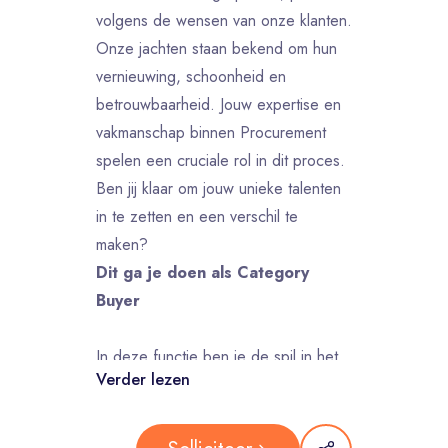
volgens de wensen van onze klanten.
Onze jachten staan bekend om hun
vernieuwing, schoonheid en
betrouwbaarheid. Jouw expertise en
vakmanschap binnen Procurement
spelen een cruciale rol in dit proces.
Ben jij klaar om jouw unieke talenten
in te zetten en een verschil te
maken?
Dit ga je doen als Category
Buyer
In deze functie ben je de spil in het
Verder lezen
inkoopproces van materialen,
producten en diensten binnen jouw
toegewezen productcategorieën. Je