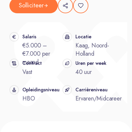
Solliciteer
Salaris
Locatie
€5.000 –
Kaag, Noord-
€7.000 per
Holland
maand
Contract
Uren per week
Vast
40 uur
Opleidingsniveau
Carrièreniveau
HBO
Ervaren/Midcareer