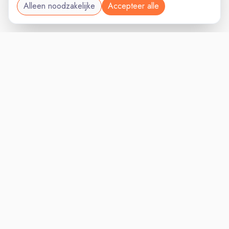
Alleen noodzakelijke
Accepteer alle
MANAGEMENTVAC
VACATURELAND
powered by
Inloggen voor Werkgevers
Vacatures
Niches
Werkgevers