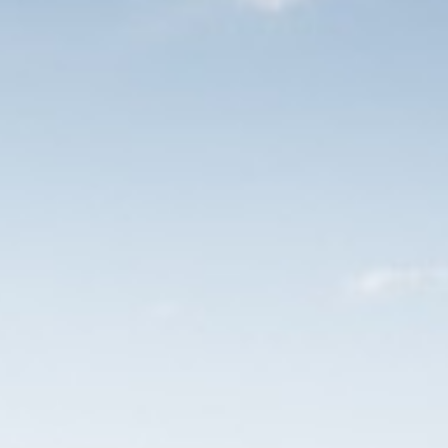
gen
bij een fulltime dienstverband;
 per kilometer (vanaf 10 km enkele reis) of
ar vervoer (2e klas);
d, beeldscherm etc. Voor je
thuiskantoor
;
bities, waarin samenwerking centraal staat;
llega’s, georganiseerd door het team of de
t 2 gespreksrondes en een online assessment
 intelligentie en leervermogen
).