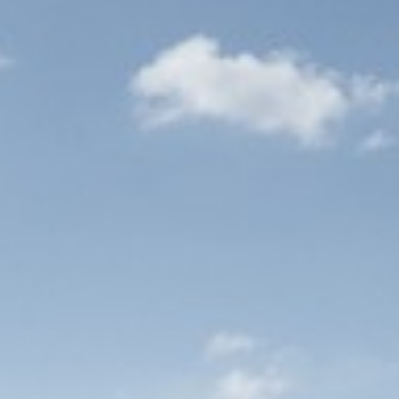
functie in de top van de wereldwijde
elijkheden eindeloos zijn;
custom eindproduct in de top van de
 collega’s trots op zijn;
voor verdere
ontwikkeling
, zoals het opdoen
n van cursussen;
ats Hoofddorp (loopafstand van NS-station) en
en (kantoor-thuis);
7:00 en 9:30 uur).
n
, waaronder:
.300 bruto per maand, of terwijl € 48-70K per
3e maand;
g betaald door de werkgever;
4% te behalen op basis van afdelings- en