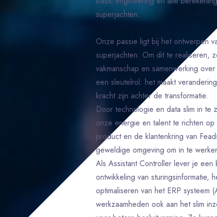
basic engineering en alle berekening
superjachten.
Onze passie ligt bij het ontwerpen v
superjachten. Om dit te realiseren, ze
vakmanschap en samenwerking over di
een sleutelrol: het maakt veranderin
kracht zijn achter de transformatie.
Door technologie en data slim in te 
onze energie en talent te richten op
product en de klantenkring van Fead
geweldige omgeving om in te werke
Als Assistant Controller lever je een
ontwikkeling van sturingsinformatie,
optimaliseren van het ERP systeem (A
werkzaamheden ook aan het slim inze