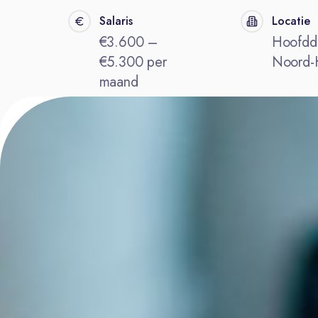
Salaris
Locatie
€3.600 –
Hoofdd
€5.300 per
Noord-
maand