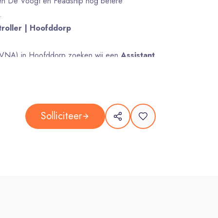
nen De Voogt en Feadship nog betere
.
troller | Hoofddorp
NA) in Hoofddorp zoeken wij een
Assistant
e, gericht op
Data & Procesverbetering
.
ound financiële werkzaamheden uit en werk je
ling aan het verbeteren van financiële grip en
Solliciteer
an het optimaliseren en uitbreiden van ons
beteren en automatiseren van financiële
r je datastromen en datakwaliteit als basis
 afdelingen binnen de organisatie samen, op
hebben een organisatie met korte lijnen,
ollega’s op alle niveaus te maken hebt. Het