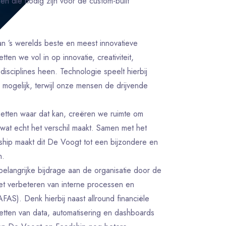
en die nodig zijn voor de custom-built
an ’s werelds beste en meest innovatieve
tten we vol in op innovatie, creativiteit,
sciplines heen. Technologie speelt hierbij
g mogelijk, terwijl onze mensen de drijvende
zetten waar dat kan, creëren we ruimte om
 wat echt het verschil maakt. Samen met het
ship maakt dit De Voogt tot een bijzondere en
n.
 belangrijke bijdrage aan de organisatie door de
 het verbeteren van interne processen en
FAS). Denk hierbij naast allround financiële
tten van data, automatisering en dashboards