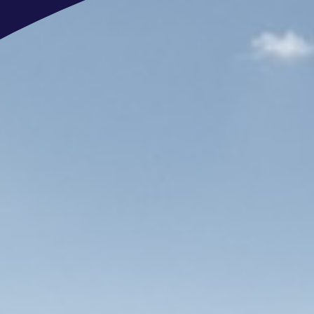
Ons aanbod
Een uitdagende en verantwoordelijk 
jachtbouw, waarin de technische mog
Werken aan een fantastisch en full-
wereldwijde superjachtbouw, waar alle
Een omgeving waar je ruimte krijgt 
van kennis in je vakgebied en volge
Een fijne werkplek met als standpla
de mogelijkheid om
hybride
te werk
Flexibele werktijden (starten tussen 
Uitstekende arbeidsvoorwaarde
Een
salaris
tussen € 3.600,- en € 5
jaar inclusief vakantiegeld en een 1
Een
premievrij pensioen
, volledi
De mogelijkheid om een
bonus
tot 