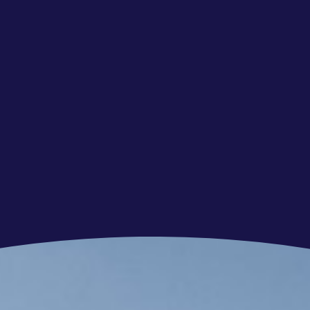
bij voorkeur met opleiding in Finance,
control (focus op: budgettering en rapportages);
n en digitalisering, met goede kennis van AFAS,
inzichten te genereren en deze te vertalen
 om nieuwe technologieën toe te passen in het
erbetermogelijkheden en initiatief nemen om
 verbanden kunt leggen achter de cijfers;
 communicatief vaardig;
n met verschillende afdelingen;
e Engelse taal.