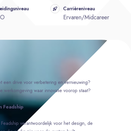
eidingsniveau
Carrièreniveau
BO
Ervaren/Midcareer
met een drive voor verbetering en vernieuwing?
de werkomgeving waar innovatie voorop staat?
n Feadship
 Feadship verantwoordelijk voor het design, de