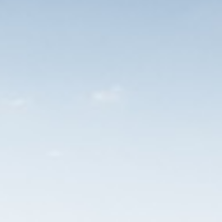
bedrijfsdoelen;
27 vakantiedagen
en
13 ADV-da
Reiskostenvergoeding
van € 0,23
volledige vergoeding van het openba
Een
fietsplan
;
Een laptop, bureaustoel, toetsenbor
Een informele werksfeer met hoge am
Regelmatig leuke activiteiten met co
personeelsvereniging.
De sollicitatieprocedure bestaat ui
(
gedrag, persoonlijkheid, emotionele
Hoe kom je bij ons aan boord?
Telefonische intake