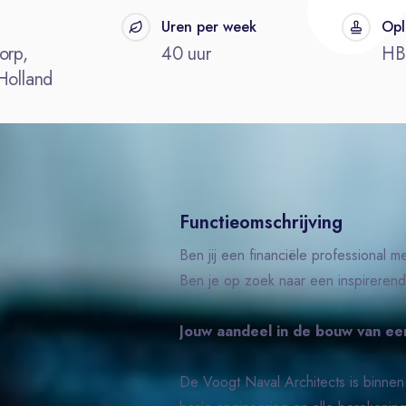
Uren per week
Opl
orp,
40 uur
H
Holland
Functieomschrijving
Ben jij een financiële professional 
Ben je op zoek naar een inspireren
Jouw aandeel in de bouw van ee
De Voogt Naval Architects is binnen