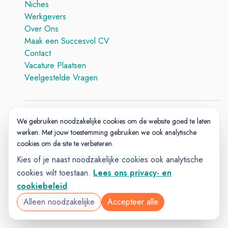
Niches
Werkgevers
Over Ons
Maak een Succesvol CV
Contact
Vacature Plaatsen
Veelgestelde Vragen
Algemene Voorwaarden
We gebruiken noodzakelijke cookies om de website goed te laten
Privacy & Cookie
werken. Met jouw toestemming gebruiken we ook analytische
Cookie-instellingen
cookies om de site te verbeteren.
Tips voor een wervende vacaturetekst
Kies of je naast noodzakelijke cookies ook analytische
cookies wilt toestaan.
Lees ons privacy- en
© 2025 Vacatureland
cookiebeleid
.
Build:
20260727-1227
Alleen noodzakelijke
Accepteer alle