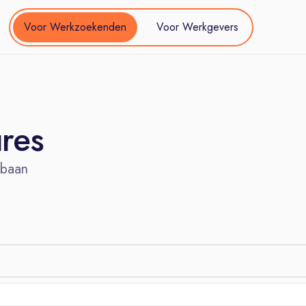
Voor Werkzoekenden
Voor Werkgevers
ures
 baan