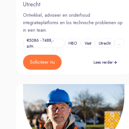
Utrecht
Ontwikkel, adviseer en onderhoud
integratieplatforms en los technische problemen op
in een team.
€5086 - 7488,-
HBO
Vast
Utrecht
...
p/m
Solliciteer nu
Lees verder