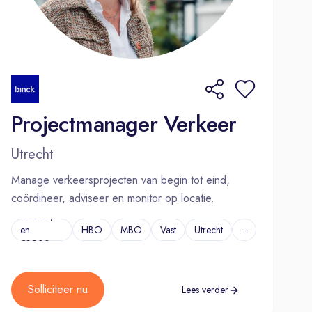
Projectmanager Verkeer
Utrecht
Manage verkeersprojecten van begin tot eind,
coördineer, adviseer en monitor op locatie.
€3000,-
en
HBO
MBO
Vast
Utrecht
...
€3900,-
Solliciteer nu
Lees verder