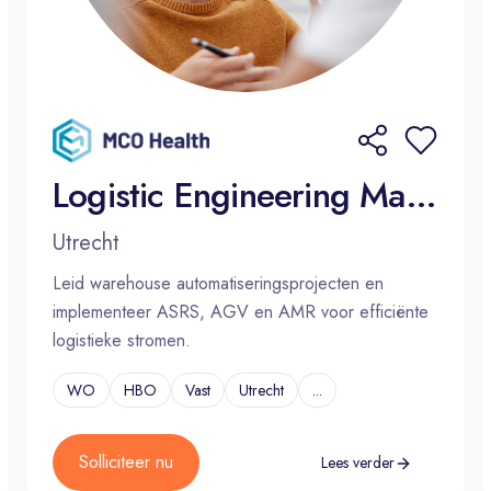
Logistic Engineering Manager
Utrecht
Leid warehouse automatiseringsprojecten en
implementeer ASRS, AGV en AMR voor efficiënte
logistieke stromen.
WO
HBO
Vast
Utrecht
...
Solliciteer nu
Lees verder