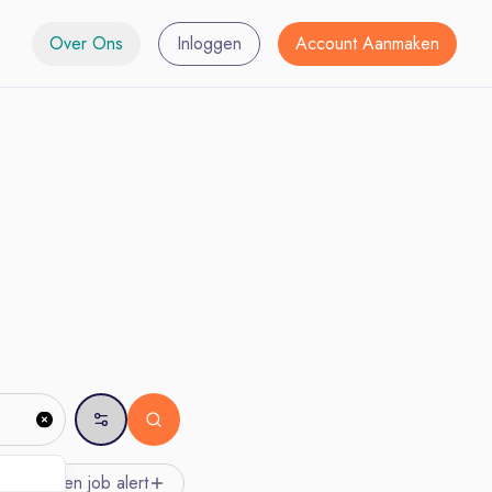
Over Ons
Inloggen
Account Aanmaken
Creëer een job
alert