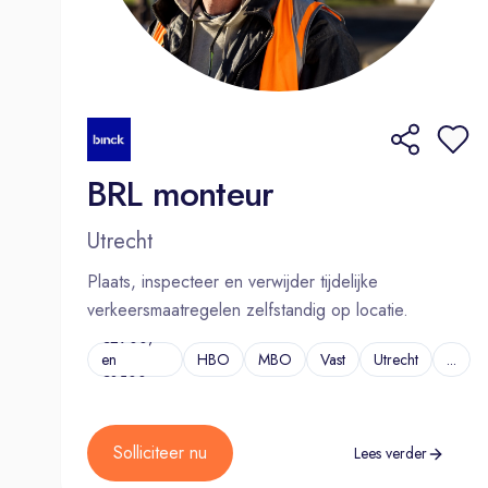
BRL monteur
Utrecht
Plaats, inspecteer en verwijder tijdelijke
verkeersmaatregelen zelfstandig op locatie.
€2900,-
en
HBO
MBO
Vast
Utrecht
...
€3500,-
Solliciteer nu
Lees verder